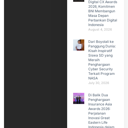
Digital CX Awards
2026, Komitmen
BNI Membangun
Masa Depan
Perbankan Digital
Indonesia
August 4, 2026
Dari Boyolali ke
Panggung Dunia:
Kisah Inspiratif
Siswa SD yang
Meraih
Penghargaan
Cyber Security
Terkait Program
NASA
July 30, 2026
Di Balik Dua
Penghargaan
Insurance Asia
Awards 2026:
Perjalanan
Inovasi Great
Eastern Life
Indonesia dalam