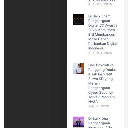
August 6, 2026
Di Balik Enam
Penghargaan
Digital CX Awards
2026, Komitmen
BNI Membangun
Masa Depan
Perbankan Digital
Indonesia
August 4, 2026
Dari Boyolali ke
Panggung Dunia:
Kisah Inspiratif
Siswa SD yang
Meraih
Penghargaan
Cyber Security
Terkait Program
NASA
July 30, 2026
Di Balik Dua
Penghargaan
Insurance Asia